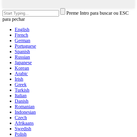
Preme Intro para buscar ou ESC
para pechar
English
French
German
Portuguese
Spanish
Russian
Japanese
Korean
Arabic
Irish
Greek
Turkish
Italian
Danish
Romanian
Indonesian
Czech
Afrikaans
Swedish
Polish