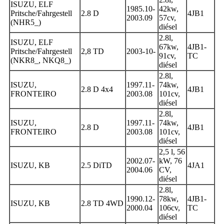
ISUZU, ELF
1985.10-
42kw,
Pritsche/Fahrgestell
2.8 D
4JB1
2003.09
57cv,
(NHR5_)
diésel
2.8l,
ISUZU, ELF
67kw,
4JB1-
Pritsche/Fahrgestell
2,8 TD
2003-10-
91cv,
TC
(NKR8_, NKQ8_)
diésel
2.8l,
ISUZU,
1997.11-
74kw,
2.8 D 4x4
4JB1
FRONTEIRO
2003.08
101cv,
diésel
2.8l,
ISUZU,
1997.11-
74kw,
2.8 D
4JB1
FRONTEIRO
2003.08
101cv,
diésel
2,5 l, 56
2002.07-
kW, 76
ISUZU, KB
2.5 DiTD
4JA1
2004.06
CV,
diésel
2.8l,
1990.12-
78kw,
4JB1-
ISUZU, KB
2.8 TD 4WD
2000.04
106cv,
TC
diésel