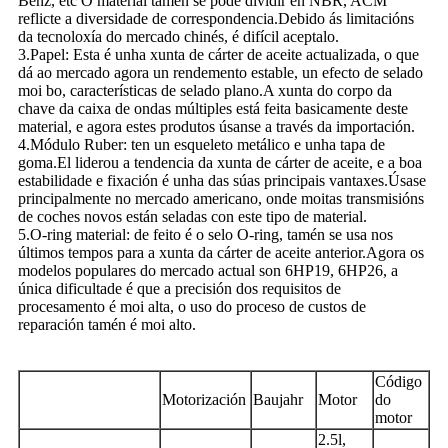
Benz, etc O material tamén se pode dividir en NBR, ACM
reflicte a diversidade de correspondencia.Debido ás limitacións
da tecnoloxía do mercado chinés, é difícil aceptalo.
3.Papel: Esta é unha xunta de cárter de aceite actualizada, o que
dá ao mercado agora un rendemento estable, un efecto de selado
moi bo, características de selado plano.A xunta do corpo da
chave da caixa de ondas múltiples está feita basicamente deste
material, e agora estes produtos úsanse a través da importación.
4.Módulo Ruber: ten un esqueleto metálico e unha tapa de
goma.El liderou a tendencia da xunta de cárter de aceite, e a boa
estabilidade e fixación é unha das súas principais vantaxes.Úsase
principalmente no mercado americano, onde moitas transmisións
de coches novos están seladas con este tipo de material.
5.O-ring material: de feito é o selo O-ring, tamén se usa nos
últimos tempos para a xunta da cárter de aceite anterior.Agora os
modelos populares do mercado actual son 6HP19, 6HP26, a
única dificultade é que a precisión dos requisitos de
procesamento é moi alta, o uso do proceso de custos de
reparación tamén é moi alto.
Código
Motorización
Baujahr
Motor
do
motor
2.5l,