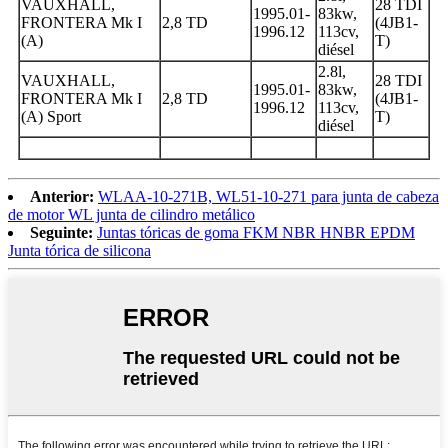
VAUXHALL,
28 TDI
1995.01-
83kw,
FRONTERA Mk I
2,8 TD
(4JB1-
1996.12
113cv,
(A)
T)
diésel
2.8l,
VAUXHALL,
28 TDI
1995.01-
83kw,
FRONTERA Mk I
2,8 TD
(4JB1-
1996.12
113cv,
(A) Sport
T)
diésel
Anterior:
WLAA-10-271B, WL51-10-271 para junta de cabeza
de motor WL junta de cilindro metálico
Seguinte:
Juntas tóricas de goma FKM NBR HNBR EPDM
Junta tórica de silicona