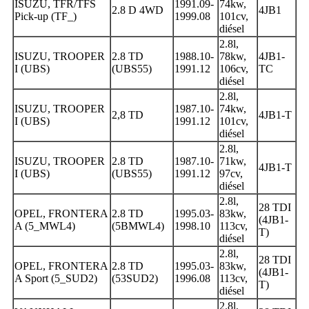
ISUZU, TFR/TFS
1991.09-
74kw,
2.8 D 4WD
4JB1
Pick-up (TF_)
1999.08
101cv,
diésel
2.8l,
ISUZU, TROOPER
2.8 TD
1988.10-
78kw,
4JB1-
I (UBS)
(UBS55)
1991.12
106cv,
TC
diésel
2.8l,
ISUZU, TROOPER
1987.10-
74kw,
2,8 TD
4JB1-T
I (UBS)
1991.12
101cv,
diésel
2.8l,
ISUZU, TROOPER
2.8 TD
1987.10-
71kw,
4JB1-T
I (UBS)
(UBS55)
1991.12
97cv,
diésel
2.8l,
28 TDI
OPEL, FRONTERA
2.8 TD
1995.03-
83kw,
(4JB1-
A (5_MWL4)
(5BMWL4)
1998.10
113cv,
T)
diésel
2.8l,
28 TDI
OPEL, FRONTERA
2.8 TD
1995.03-
83kw,
(4JB1-
A Sport (5_SUD2)
(53SUD2)
1996.08
113cv,
T)
diésel
2.8l,