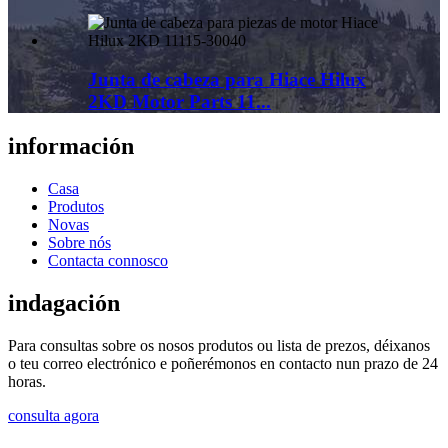
Junta de cabeza para Hiace Hilux
2KD Motor Parts 11...
información
Casa
Produtos
Novas
Sobre nós
Contacta connosco
indagación
Para consultas sobre os nosos produtos ou lista de prezos, déixanos
o teu correo electrónico e poñerémonos en contacto nun prazo de 24
horas.
consulta agora