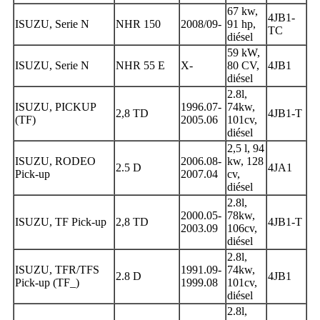
67 kw,
4JB1-
ISUZU, Serie N
NHR 150
2008/09-
91 hp,
TC
diésel
59 kW,
ISUZU, Serie N
NHR 55 E
X-
80 CV,
4JB1
diésel
2.8l,
ISUZU, PICKUP
1996.07-
74kw,
2,8 TD
4JB1-T
(TF)
2005.06
101cv,
diésel
2,5 l, 94
ISUZU, RODEO
2006.08-
kw, 128
2.5 D
4JA1
Pick-up
2007.04
cv,
diésel
2.8l,
2000.05-
78kw,
ISUZU, TF Pick-up
2,8 TD
4JB1-T
2003.09
106cv,
diésel
2.8l,
ISUZU, TFR/TFS
1991.09-
74kw,
2.8 D
4JB1
Pick-up (TF_)
1999.08
101cv,
diésel
2.8l,