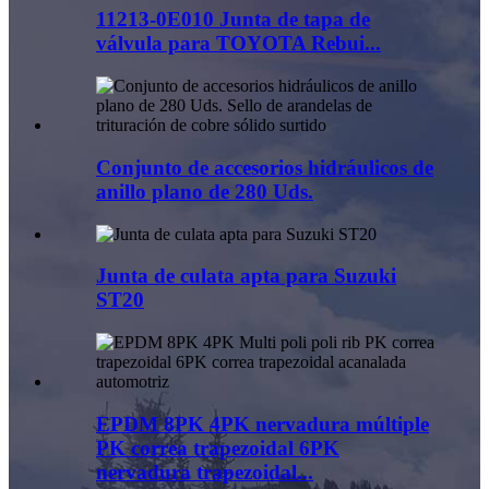
11213-0E010 Junta de tapa de
válvula para TOYOTA Rebui...
Conjunto de accesorios hidráulicos de
anillo plano de 280 Uds.
Junta de culata apta para Suzuki
ST20
EPDM 8PK 4PK nervadura múltiple
PK correa trapezoidal 6PK
nervadura trapezoidal...