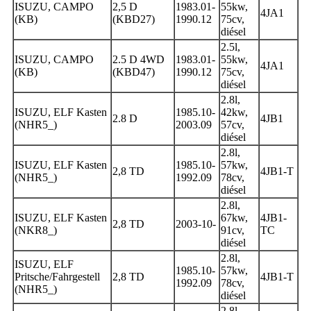
ISUZU, CAMPO
2,5 D
1983.01-
55kw,
4JA1
(KB)
(KBD27)
1990.12
75cv,
diésel
2.5l,
ISUZU, CAMPO
2.5 D 4WD
1983.01-
55kw,
4JA1
(KB)
(KBD47)
1990.12
75cv,
diésel
2.8l,
ISUZU, ELF Kasten
1985.10-
42kw,
2.8 D
4JB1
(NHR5_)
2003.09
57cv,
diésel
2.8l,
ISUZU, ELF Kasten
1985.10-
57kw,
2,8 TD
4JB1-T
(NHR5_)
1992.09
78cv,
diésel
2.8l,
ISUZU, ELF Kasten
67kw,
4JB1-
2,8 TD
2003-10-
(NKR8_)
91cv,
TC
diésel
2.8l,
ISUZU, ELF
1985.10-
57kw,
Pritsche/Fahrgestell
2,8 TD
4JB1-T
1992.09
78cv,
(NHR5_)
diésel
2.8l,