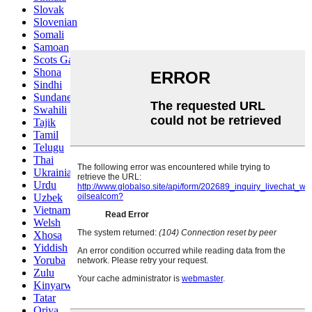
Slovak
Slovenian
Somali
Samoan
Scots Gaelic
Shona
Sindhi
Sundanese
Swahili
Tajik
Tamil
Telugu
Thai
Ukrainian
Urdu
Uzbek
Vietnamese
Welsh
Xhosa
Yiddish
Yoruba
Zulu
Kinyarwanda
Tatar
Oriya